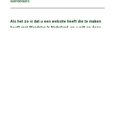
wandelaars.
Als het zo is dat u een website heeft die te maken
heeft met
Wandelen In Nederland
, en u wilt op deze
website vermeld staan, vul dan het
contactformulier
in. Zal dan contact met u opnemen.
Bij foutmelding
Contactformulier
dan graag uw e-mail
via
info@wandeleninnederland.nl
2004 / 2026 © wandeleninnederland.nl
■
sitemap